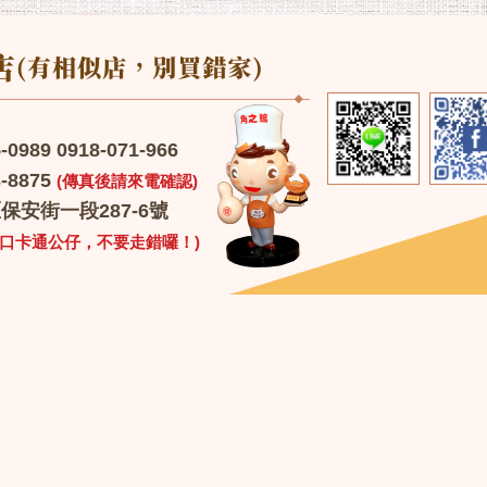
989 0918-071-966
-8875
(傳真後請來電確認)
安街一段287-6號
門口卡通公仔，不要走錯囉！)